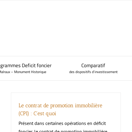
–
–
grammes Deficit foncier
Comparatif
alraux – Monument Historique
des dispositifs d’investissement
Le contrat de promotion immobilière
Paris et Ile de
–
Le Déficit Foncier
Simulateur de prêt et frais de notaire
Mediterranée
S
D
D
(CPI) : C’est quoi
France
Principe et avantages
Gu
Présent dans certaines opérations en déficit
Simulateur de plus value immobilière
Rhône Alpes
P
C
foncier, le contrat de promotion immobilière