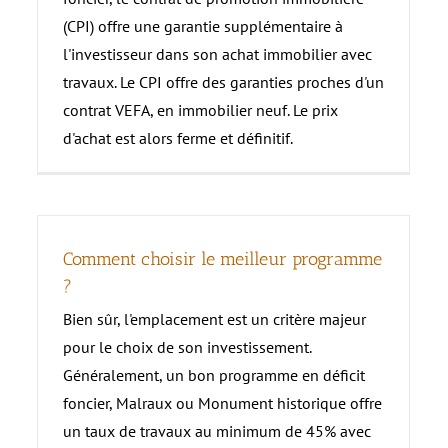
Nord
–
La Loi Monuments Historiques
L
Principe et avantages
(CPI) offre une garantie supplémentaire à
Gu
Sud Ouest
C
Grand Est
l'investisseur dans son achat immobilier avec
M
travaux. Le CPI offre des garanties proches d'un
H
Grand Ouest
contrat VEFA, en immobilier neuf. Le prix
Gu
d'achat est alors ferme et définitif.
Comment choisir le meilleur programme
?
Bien sûr, l'emplacement est un critère majeur
pour le choix de son investissement.
Généralement, un bon programme en déficit
foncier, Malraux ou Monument historique offre
un taux de travaux au minimum de 45% avec