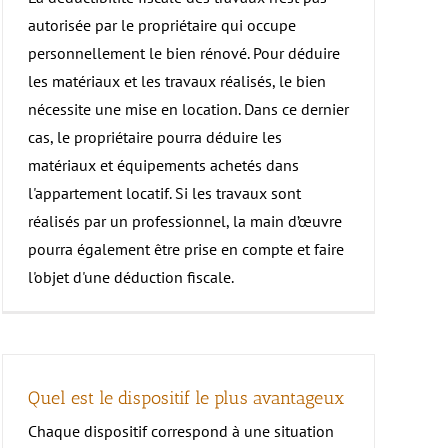
–
Pinel ancien et
–
oi Malraux
optimisé au déficit
autorisée par le propriétaire qui occupe
ide d’investissement
omparatif des dispositifs
foncier
personnellement le bien rénové. Pour déduire
Guide d’investissement
onument
–
les matériaux et les travaux réalisés, le bien
istorique
nécessite une mise en location. Dans ce dernier
ide d’investissement
cas, le propriétaire pourra déduire les
matériaux et équipements achetés dans
l'appartement locatif. Si les travaux sont
réalisés par un professionnel, la main d’œuvre
pourra également être prise en compte et faire
l'objet d'une déduction fiscale.
Quel est le dispositif le plus avantageux
Chaque dispositif correspond à une situation