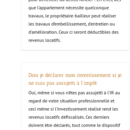
–
La loi Denormandie
que l'appartement nécessite quelconque
Principe et avantages
Références juridiques et fiscales
travaux, le propriétaire-bailleur peut réaliser
–
La Loi Pinel ancien réhabilité
les travaux d’embellissement, d'entretien ou
Principe et avantages
d'amélioration. Ceux ci seront déductibles des
revenus locatifs.
Dois je déclarer mon investissement si je
ne suis pas assujetti à l’impôt
Oui, même si vous n'êtes pas assujetti à l'IR au
regard de votre situation professionnelle et
ceci même si l'investissement réalisé rend les
revenus locatifs défiscalisés. Ces derniers
doivent être déclarés, tout comme le dispositif