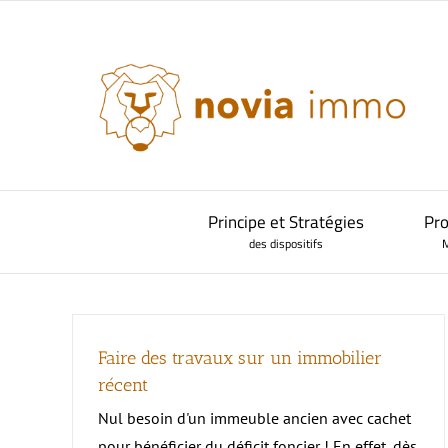
Passer
au
contenu
–
Principe et Stratégies
Pro
des dispositifs
M
Faire des travaux sur un immobilier
Notre offre complète d’investissement
–
La Loi Malraux
Histoire des dispositifs d’investissement
récent
Principe et avantages
Nul besoin d'un immeuble ancien avec cachet
Baux de location à consentir
pour bénéficier du déficit foncier ! En effet, dès