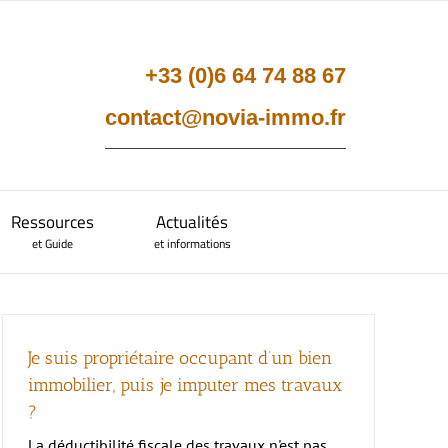
+33 (0)6 64 74 88 67
contact@novia-immo.fr
–
–
Ressources
Actualités
et Guide
et informations
Je suis propriétaire occupant d’un bien
–
–
tratégies post dispositifs
éficit foncier
éclarer son investissement aux impôts
Denormandie
immobilier, puis je imputer mes travaux
ide d’investissement
Guide d’investissement
?
rofils d’investisseurs et objectifs
ote des loyers
La déductibilité fiscale des travaux n'est pas