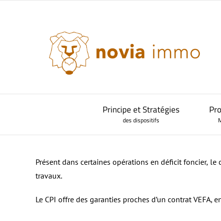
Passer
au
contenu
–
Principe et Stratégies
Pro
des dispositifs
M
Présent dans certaines opérations en déficit foncier, l
travaux.
Notre offre complète d’investissement
–
La Loi Malraux
Histoire des dispositifs d’investissement
Principe et avantages
Le CPI offre des garanties proches d’un contrat VEFA, en 
Baux de location à consentir