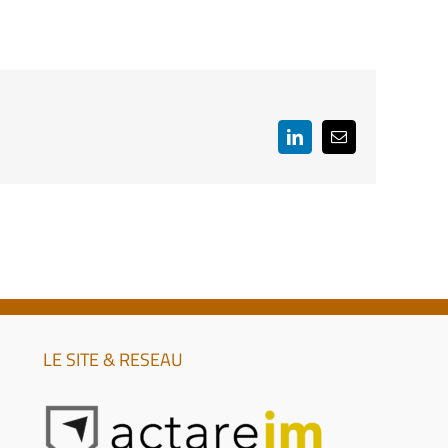
–
Pinel ancien et
–
oi Malraux
optimisé au déficit
ide d’investissement
omparatif des dispositifs
foncier
Guide d’investissement
onument
–
istorique
ide d’investissement
LinkedIn
Email
LE SITE & RESEAU