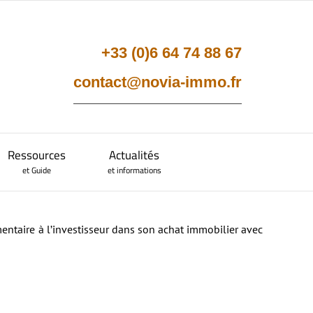
+33 (0)6 64 74 88 67
contact@novia-immo.fr
–
–
Ressources
Actualités
et Guide
et informations
mentaire à l’investisseur dans son achat immobilier avec
–
–
tratégies post dispositifs
éficit foncier
éclarer son investissement aux impôts
Denormandie
ide d’investissement
Guide d’investissement
rofils d’investisseurs et objectifs
ote des loyers