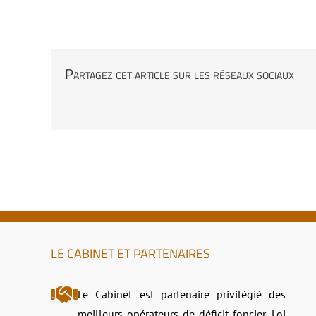
–
La loi Denormandie
Principe et avantages
Références juridiques et fiscales
–
La Loi Pinel ancien réhabilité
Principe et avantages
Partagez cet article sur les réseaux sociaux
LE CABINET ET PARTENAIRES
Le Cabinet est partenaire privilégié des
meilleurs opérateurs de déficit foncier, Loi