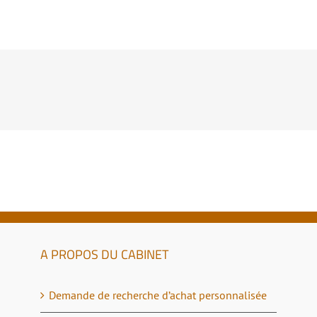
Nord
–
La Loi Monuments Historiques
L
Principe et avantages
Gu
Sud Ouest
C
Grand Est
M
H
Grand Ouest
Gu
A PROPOS DU CABINET
Demande de recherche d’achat personnalisée