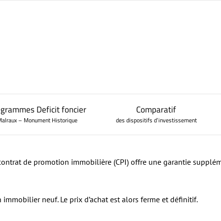
–
–
grammes Deficit foncier
Comparatif
alraux – Monument Historique
des dispositifs d’investissement
e contrat de promotion immobilière (CPI) offre une garantie supplé
Paris et Ile de
–
Le Déficit Foncier
Simulateur de prêt et frais de notaire
Mediterranée
S
D
D
France
Principe et avantages
Gu
immobilier neuf. Le prix d’achat est alors ferme et définitif.
Simulateur de plus value immobilière
Rhône Alpes
P
C